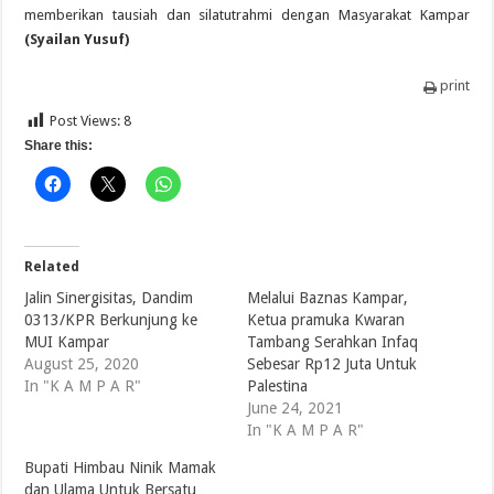
memberikan tausiah dan silatutrahmi dengan Masyarakat Kampar
(Syailan Yusuf)
print
Post Views:
8
Share this:
Related
Jalin Sinergisitas, Dandim
Melalui Baznas Kampar,
0313/KPR Berkunjung ke
Ketua pramuka Kwaran
MUI Kampar
Tambang Serahkan Infaq
August 25, 2020
Sebesar Rp12 Juta Untuk
In "K A M P A R"
Palestina
June 24, 2021
In "K A M P A R"
Bupati Himbau Ninik Mamak
dan Ulama Untuk Bersatu