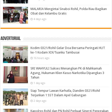
MALARIA Mengintai Sinaboi Rohil, Polda Riau Bagikan
Obat dan Kelambu Gratis
4 days ago
Advertorial
Kodim 0321/Rohil Gelar Doa Bersama Peringati HUT
ke-1 Kodam XIX/Tuanku Tambusai
16 hours ago
SRI WAHYULI Sukses Menangkan PK di Mahkamah
Agung, Hukuman Klien Kasus Narkotika Dipangkas 3
Tahun
1 day ago
Siap Tempur Lawan Karhutla, Dandim 0321/Rohil
Terjunkan 1 SST Dalam Apel Gabungan
2 days ago
Kapolres Rohil dan PN Rohil Perkuat Sinergi Penegakan