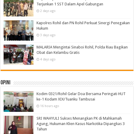
Terjunkan 1 SST Dalam Apel Gabungan
2 days ago
Kapolres Rohil dan PN Rohil Perkuat Sinergi Penegakan
Hukum
3 days ago
MALARIA Mengintai Sinaboi Rohil, Polda Riau Bagikan
Obat dan Kelambu Gratis
4 days ago
Opini
Kodim 0321/Rohil Gelar Doa Bersama Peringati HUT
ke-1 Kodam XIX/Tuanku Tambusai
16 hours ago
SRI WAHYULI Sukses Menangkan PK di Mahkamah
Agung, Hukuman Klien Kasus Narkotika Dipangkas 3
Tahun