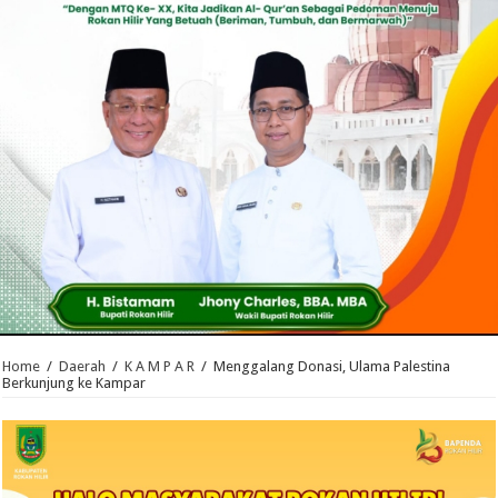
Home
/
Daerah
/
K A M P A R
/
Menggalang Donasi, Ulama Palestina
Berkunjung ke Kampar