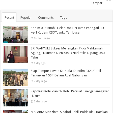
Kampar
Recent
Popular
Comments
Tags
Kodim 0321/Rohil Gelar Doa Bersama Peringati HUT
ke-1 Kodam XIX/Tuanku Tambusai
16 hours ago
SRI WAHYULI Sukses Menangkan PK di Mahkamah
Agung, Hukuman Klien Kasus Narkotika Dipangkas 3
Tahun
1 day ago
Siap Tempur Lawan Karhutla, Dandim 0321/Rohil
Terjunkan 1 SST Dalam Apel Gabungan
2 days ago
Kapolres Rohil dan PN Rohil Perkuat Sinergi Penegakan
Hukum
3 days ago
MALARIA Mengintai Sinaboi Rohil, Polda Riau Bagikan