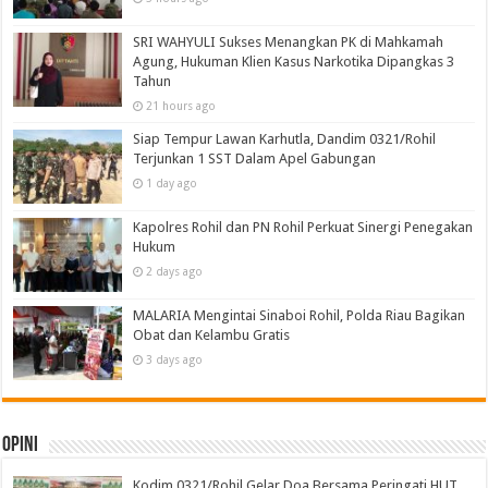
SRI WAHYULI Sukses Menangkan PK di Mahkamah
Agung, Hukuman Klien Kasus Narkotika Dipangkas 3
Tahun
21 hours ago
Siap Tempur Lawan Karhutla, Dandim 0321/Rohil
Terjunkan 1 SST Dalam Apel Gabungan
1 day ago
Kapolres Rohil dan PN Rohil Perkuat Sinergi Penegakan
Hukum
2 days ago
MALARIA Mengintai Sinaboi Rohil, Polda Riau Bagikan
Obat dan Kelambu Gratis
3 days ago
Opini
Kodim 0321/Rohil Gelar Doa Bersama Peringati HUT