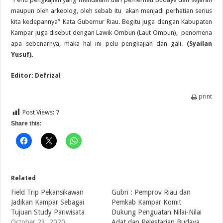
maupun oleh arkeolog, oleh sebab itu akan menjadi perhatian serius
kita kedepannya” Kata Gubernur Riau. Begitu juga dengan Kabupaten
Kampar juga disebut dengan Lawik Ombun (Laut Ombun), penomena
apa sebenarnya, maka hal ini pelu pengkajian dan gali.
(Syailan
Yusuf).
Editor: Defrizal
print
Post Views:
7
Share this:
Related
Field Trip Pekansikawan
Gubri : Pemprov Riau dan
Jadikan Kampar Sebagai
Pemkab Kampar Komit
Tujuan Study Pariwisata
Dukung Penguatan Nilai-Nilai
October 23, 2020
Adat dan Pelestarian Budaya