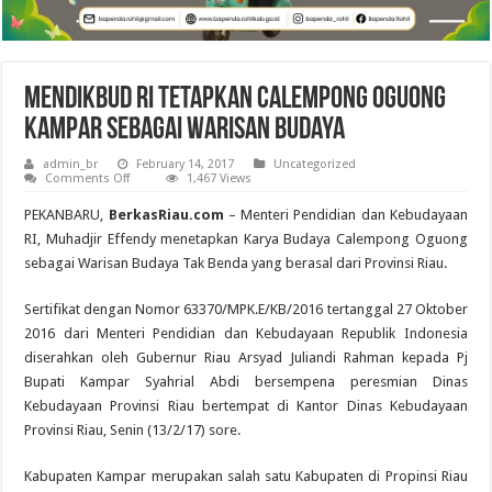
Mendikbud RI Tetapkan Calempong Oguong
Kampar sebagai Warisan Budaya
admin_br
February 14, 2017
Uncategorized
on
Comments Off
1,467 Views
Mendikbud
RI
PEKANBARU,
BerkasRiau.com
– Menteri Pendidian dan Kebudayaan
Tetapkan
Calempong
RI, Muhadjir Effendy menetapkan Karya Budaya Calempong Oguong
Oguong
sebagai Warisan Budaya Tak Benda yang berasal dari Provinsi Riau.
Kampar
sebagai
Warisan
Budaya
Sertifikat dengan Nomor 63370/MPK.E/KB/2016 tertanggal 27 Oktober
2016 dari Menteri Pendidian dan Kebudayaan Republik Indonesia
diserahkan oleh Gubernur Riau Arsyad Juliandi Rahman kepada Pj
Bupati Kampar Syahrial Abdi bersempena peresmian Dinas
Kebudayaan Provinsi Riau bertempat di Kantor Dinas Kebudayaan
Provinsi Riau, Senin (13/2/17) sore.
Kabupaten Kampar merupakan salah satu Kabupaten di Propinsi Riau