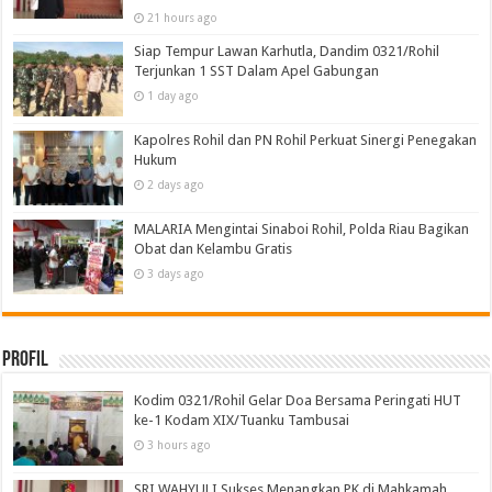
21 hours ago
Siap Tempur Lawan Karhutla, Dandim 0321/Rohil
Terjunkan 1 SST Dalam Apel Gabungan
1 day ago
Kapolres Rohil dan PN Rohil Perkuat Sinergi Penegakan
Hukum
2 days ago
MALARIA Mengintai Sinaboi Rohil, Polda Riau Bagikan
Obat dan Kelambu Gratis
3 days ago
Profil
Kodim 0321/Rohil Gelar Doa Bersama Peringati HUT
ke-1 Kodam XIX/Tuanku Tambusai
3 hours ago
SRI WAHYULI Sukses Menangkan PK di Mahkamah