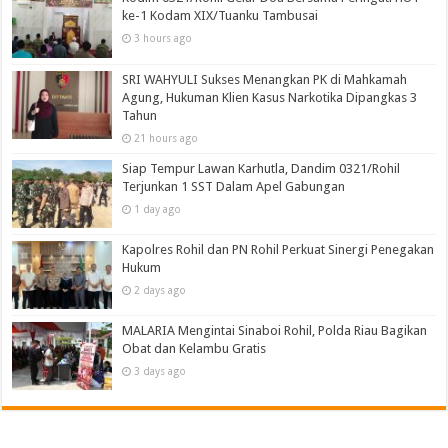
ke-1 Kodam XIX/Tuanku Tambusai
3 hours ago
SRI WAHYULI Sukses Menangkan PK di Mahkamah
Agung, Hukuman Klien Kasus Narkotika Dipangkas 3
Tahun
21 hours ago
Siap Tempur Lawan Karhutla, Dandim 0321/Rohil
Terjunkan 1 SST Dalam Apel Gabungan
1 day ago
Kapolres Rohil dan PN Rohil Perkuat Sinergi Penegakan
Hukum
2 days ago
MALARIA Mengintai Sinaboi Rohil, Polda Riau Bagikan
Obat dan Kelambu Gratis
3 days ago