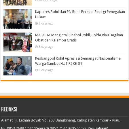
Kapolres Rohil dan PN Rohil Perkuat Sinergi Penegakan
Hukum
2 days ago
MALARIA Mengintai Sinaboi Rohil, Polda Riau Bagikan
Obat dan Kelambu Gratis
3 days ago
Kesbangpol Rohil Apresiasi Semangat Nasionalisme
Warga Sambut HUT RI KE-81
3 days ago
Redaksi
Alamat : Jl. Letnan Boyak No. 26B Bangkinang, Kabupaten Kampar – Riau.
HP. 0853 2688 1232 (Pemred) 0852 7137 9405 (Pimp. Perusahaan).