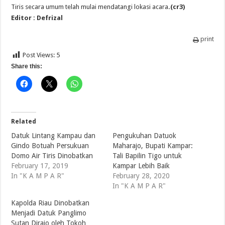
Tiris secara umum telah mulai mendatangi lokasi acara
.(cr3)
Editor : Defrizal
print
Post Views:
5
Share this:
Related
Datuk Lintang Kampau dan
Pengukuhan Datuok
Gindo Botuah Persukuan
Maharajo, Bupati Kampar:
Domo Air Tiris Dinobatkan
Tali Bapilin Tigo untuk
February 17, 2019
Kampar Lebih Baik
In "K A M P A R"
February 28, 2020
In "K A M P A R"
Kapolda Riau Dinobatkan
Menjadi Datuk Panglimo
Sutan Dirajo oleh Tokoh