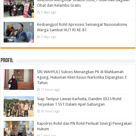
Obat dan Kelambu Gratis
3 days ago
Kesbangpol Rohil Apresiasi Semangat Nasionalisme
Warga Sambut HUT RI KE-81
3 days ago
Profil
SRI WAHYULI Sukses Menangkan PK di Mahkamah
Agung, Hukuman Klien Kasus Narkotika Dipangkas 3
Tahun
11 hours ago
Siap Tempur Lawan Karhutla, Dandim 0321/Rohil
Terjunkan 1 SST Dalam Apel Gabungan
20 hours ago
Kapolres Rohil dan PN Rohil Perkuat Sinergi Penegakan
Hukum
2 days ago