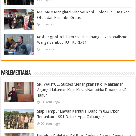
MALARIA Mengintai Sinaboi Rohil, Polda Riau Bagikan
Obat dan Kelambu Gratis
3 days ago
Kesbangpol Rohil Apresiasi Semangat Nasionalisme
Warga Sambut HUT RI KE-81
3 days ago
Parlementaria
SRI WAHYULI Sukses Menangkan PK di Mahkamah
Agung, Hukuman Klien Kasus Narkotika Dipangkas 3
Tahun
11 hours ago
Siap Tempur Lawan Karhutla, Dandim 0321/Rohil
Terjunkan 1 SST Dalam Apel Gabungan
20 hours ago
Kapolres Rohil dan PN Rohil Perkuat Sinergi Penegakan