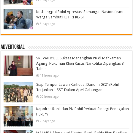
Kesbangpol Rohil Apresiasi Semangat Nasionalisme
Warga Sambut HUT RI KE-81
3 days ago
Advertorial
SRI WAHYULI Sukses Menangkan PK di Mahkamah
Agung, Hukuman Klien Kasus Narkotika Dipangkas 3
Tahun
11 hours ago
Siap Tempur Lawan Karhutla, Dandim 0321/Rohil
Terjunkan 1 SST Dalam Apel Gabungan
20 hours ago
Kapolres Rohil dan PN Rohil Perkuat Sinergi Penegakan
Hukum
2 days ago
MALARIA Mengintai Sinaboi Rohil, Polda Riau Bagikan