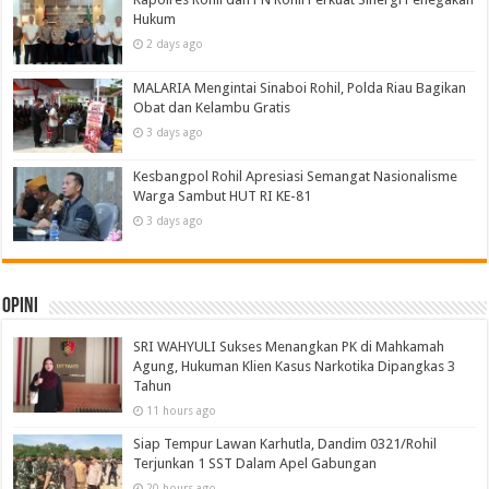
Hukum
2 days ago
MALARIA Mengintai Sinaboi Rohil, Polda Riau Bagikan
Obat dan Kelambu Gratis
3 days ago
Kesbangpol Rohil Apresiasi Semangat Nasionalisme
Warga Sambut HUT RI KE-81
3 days ago
Opini
SRI WAHYULI Sukses Menangkan PK di Mahkamah
Agung, Hukuman Klien Kasus Narkotika Dipangkas 3
Tahun
11 hours ago
Siap Tempur Lawan Karhutla, Dandim 0321/Rohil
Terjunkan 1 SST Dalam Apel Gabungan
20 hours ago