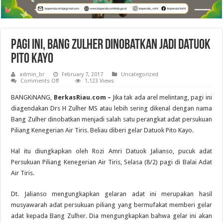
Pagi Ini, Bang Zulher Dinobatkan Jadi Datuok
Pito Kayo
admin_br
February 7, 2017
Uncategorized
on
Comments Off
1,123 Views
Pagi
Ini,
BANGKiNANG,
BerkasRiau.com –
Jika tak ada arel melintang, pagi ini
Bang
Zulher
diagendakan Drs H Zulher MS atau lebih sering dikenal dengan nama
Dinobatkan
Bang Zulher dinobatkan menjadi salah satu perangkat adat persukuan
Jadi
Datuok
Piliang Kenegerian Air Tiris. Beliau diberi gelar Datuok Pito Kayo.
Pito
Kayo
Hal itu diungkapkan oleh Rozi Amri Datuok Jalianso, pucuk adat
Persukuan Piliang Kenegerian Air Tiris, Selasa (8/2) pagi di Balai Adat
Air Tiris.
Dt. Jalianso mengungkapkan gelaran adat ini merupakan hasil
musyawarah adat persukuan piliang yang bermufakat memberi gelar
adat kepada Bang Zulher. Dia mengungkapkan bahwa gelar ini akan