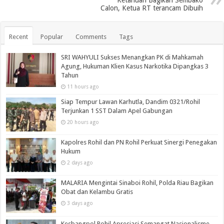
Ketahuan Bagikan Sembako
Calon, Ketua RT terancam Dibuih
Recent
Popular
Comments
Tags
SRI WAHYULI Sukses Menangkan PK di Mahkamah
Agung, Hukuman Klien Kasus Narkotika Dipangkas 3
Tahun
11 hours ago
Siap Tempur Lawan Karhutla, Dandim 0321/Rohil
Terjunkan 1 SST Dalam Apel Gabungan
20 hours ago
Kapolres Rohil dan PN Rohil Perkuat Sinergi Penegakan
Hukum
2 days ago
MALARIA Mengintai Sinaboi Rohil, Polda Riau Bagikan
Obat dan Kelambu Gratis
3 days ago
Kesbangpol Rohil Apresiasi Semangat Nasionalisme