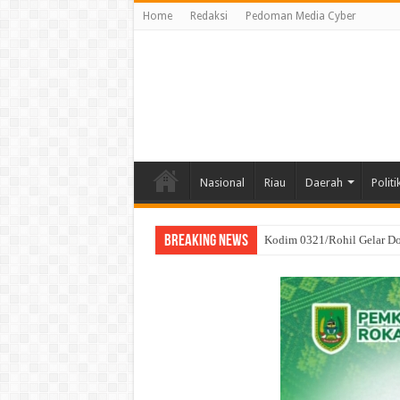
Home
Redaksi
Pedoman Media Cyber
Nasional
Riau
Daerah
Politi
Breaking News
SRI WAHYULI Sukses Menan