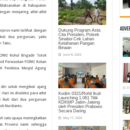
Porprov
dilaksanakan di Kabupaten
2017,
Target
gan menjaring atlet-atlet
2
Medali
Emas
Adve
Dukung Program Asta
rprov nanti terlihat dengan
Cita Presiden, Polsek
ikuti dua perguruan, yaitu
Sinaboi Cek Lahan
Ketahanan Pangan
n Tako.
Binaan
June 8, 2026
ORKI Rohul Brigadir Totok
bid Perwasitan FORKI Rokan
 TK Pembina Mesjid Agung
diri untuk mengikuti ajang
20
ari ini diseleksi para atlet
Kodim 0321/Rohil Ikuti
Launching 1.061 Titik
 ikuti dari dua perguruan
KDKMP Jatim-Jateng
tok Nurdianto.
oleh Presiden Prabowo
Secara Daring
alah satu upaya meningkatkan
May 17, 2026
at Provinsi nanti sehingga