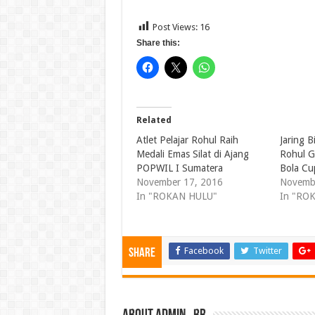
Post Views:
16
Share this:
Related
Atlet Pelajar Rohul Raih
Jaring B
Medali Emas Silat di Ajang
Rohul G
POPWIL I Sumatera
Bola Cu
November 17, 2016
Novemb
In "ROKAN HULU"
In "RO
Facebook
Twitter
Share