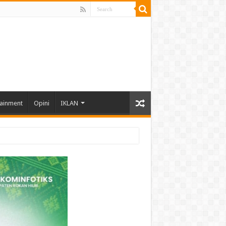
tainment
Opini
IKLAN
hun