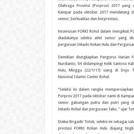
Olahraga Provinsi (Porprov) 2017 yang 
Kampar pada oktober 2017 mendatang den
senior, berkualitas dan berprestasi.
Keseriusan FORKI Rohul dalam mengikuti Po
diadakanya seleksi atlet senior yang di
perguruan Inkado Rokan Hulu dan Pergurua
Demikian diungkapkan Pengurus Harian F
Nurdianto, SH didampingi Kelik Santoso Ka
Hulu, Minggu (22/1/17) siang di Dojo
Nasional Islamic Center Rohul.
“Seleksi ini dalam rangka mempersiapkan 
Porprov 2017 pada oktober nanti di Kampar. H
senior gabungan putra dan putri yang di
Inkado Rohul dan perguruan Tako, ” ujar To
Diakui Brigadir Totok, seleksi ini sebagai s
prestasi FORKI Rokan Hulu diajang tingk