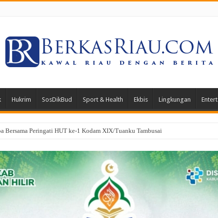
k
Hukrim
SosDikBud
Sport & Health
Ekbis
Lingkungan
Enter
gkan PK di Mahkamah Agung, Hukuman Klien Kasus Narkotika Dipangkas 3 Ta