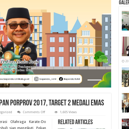
Galer
20
pan Porprov 2017, Target 2 Medali Emas
on
egorized
Comments Off
1,605 Views
FORKI
Rohul
Related Articles
erasi Olahraga Karate-Do
Lakukan
Persiapan
ohul) siap mengikuti Pekan