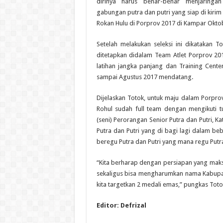
dirinya harus benar-benar menjaringan 
gabungan putra dan putri yang siap di kir
Rokan Hulu di Porprov 2017 di Kampar Okto
Setelah melakukan seleksi ini dikatakan T
ditetapkan didalam Team Atlet Porprov 2
latihan jangka panjang dan Training Cente
sampai Agustus 2017 mendatang.
Dijelaskan Totok, untuk maju dalam Porpr
Rohul sudah full team dengan mengikuti tu
(seni) Perorangan Senior Putra dan Putri, Ka
Putra dan Putri yang di bagi lagi dalam be
beregu Putra dan Putri yang mana regu Putra t
“Kita berharap dengan persiapan yang maksi
sekaligus bisa mengharumkan nama Kabupate
kita targetkan 2 medali emas,” pungkas Toto
Editor: Defrizal