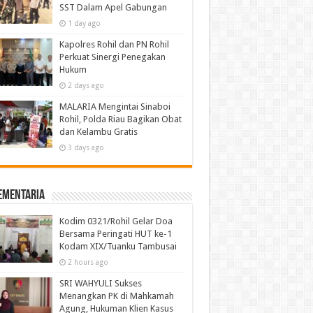
SST Dalam Apel Gabungan
1 day ago
Kapolres Rohil dan PN Rohil
Perkuat Sinergi Penegakan
Hukum
2 days ago
MALARIA Mengintai Sinaboi
Rohil, Polda Riau Bagikan Obat
dan Kelambu Gratis
3 days ago
ementaria
Kodim 0321/Rohil Gelar Doa
Bersama Peringati HUT ke-1
Kodam XIX/Tuanku Tambusai
2 hours ago
SRI WAHYULI Sukses
Menangkan PK di Mahkamah
Agung, Hukuman Klien Kasus