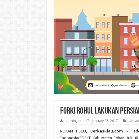
FORKI Rohul Lakukan Persia
admin_br
January 23, 2017
Uncat
ROKAN HULU,
BerkasRiau.com
– Fed
Indonesia(FORKI) Kabupaten Rokan Hulu (R