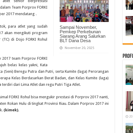
atlet senior berprestasi
im dalam Team Porprov FORKI
ber 2017 mendatang .
otok, para atlet yang sudah
Sampai November,
Pemkep Perkebunan
017 akan mengikuti program
Siarang Arang Salurkan
r (TC) di Dojo FORKI Rohul
BLT Dana Desa
November 20, 2025
Profi
ov 2017 team Porprov FORKI
juh belas kelas yakni, Kata
ta (Seni) Beregu Putra dan Putri, serta Kumite (laga) Perorangan
berapa Kelas Berdasarkan Berat Badan, dan Kelas Kumite (laga)
erdiri dari Lima Atlet dan regu Putri Tiga Atlet.
mal FORKI Rohul bisa mengukir prestasi di Porprov 2017 nanti,
n Rokan Hulu di tingkat Provinsi Riau. Dalam Porprov 2017 ini
k.
(kimek).
20