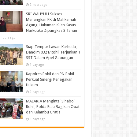
2 hours ago
SRI WAHYULI Sukses
Menangkan PK di Mahkamah
Agung, Hukuman Klien Kasus
Narkotika Dipangkas 3 Tahun
 hours ago
Siap Tempur Lawan Karhutla,
Dandim 0321/Rohil Terjunkan 1
SST Dalam Apel Gabungan
1 day ago
Kapolres Rohil dan PN Rohil
Perkuat Sinergi Penegakan
Hukum
2 days ago
MALARIA Mengintai Sinaboi
Rohil, Polda Riau Bagikan Obat
dan Kelambu Gratis
3 days ago