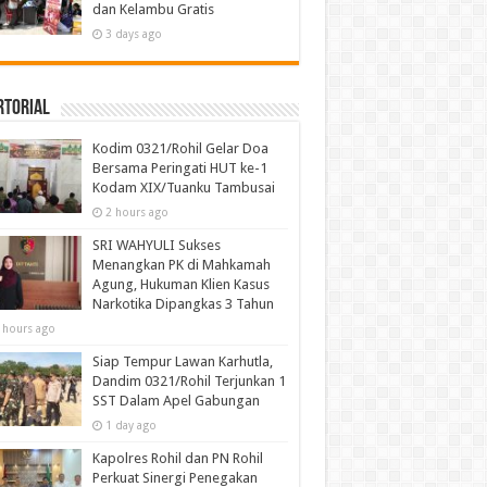
dan Kelambu Gratis
3 days ago
rtorial
Kodim 0321/Rohil Gelar Doa
Bersama Peringati HUT ke-1
Kodam XIX/Tuanku Tambusai
2 hours ago
SRI WAHYULI Sukses
Menangkan PK di Mahkamah
Agung, Hukuman Klien Kasus
Narkotika Dipangkas 3 Tahun
 hours ago
Siap Tempur Lawan Karhutla,
Dandim 0321/Rohil Terjunkan 1
SST Dalam Apel Gabungan
1 day ago
Kapolres Rohil dan PN Rohil
Perkuat Sinergi Penegakan