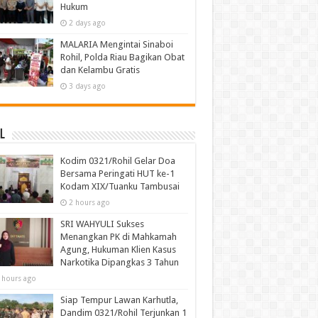
Hukum
2 days ago
MALARIA Mengintai Sinaboi
Rohil, Polda Riau Bagikan Obat
dan Kelambu Gratis
3 days ago
l
Kodim 0321/Rohil Gelar Doa
Bersama Peringati HUT ke-1
Kodam XIX/Tuanku Tambusai
2 hours ago
SRI WAHYULI Sukses
Menangkan PK di Mahkamah
Agung, Hukuman Klien Kasus
Narkotika Dipangkas 3 Tahun
 hours ago
Siap Tempur Lawan Karhutla,
Dandim 0321/Rohil Terjunkan 1