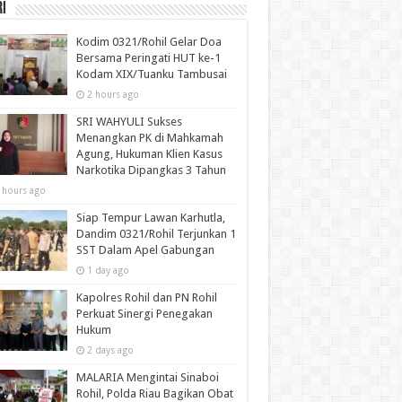
i
Kodim 0321/Rohil Gelar Doa
Bersama Peringati HUT ke-1
Kodam XIX/Tuanku Tambusai
2 hours ago
SRI WAHYULI Sukses
Menangkan PK di Mahkamah
Agung, Hukuman Klien Kasus
Narkotika Dipangkas 3 Tahun
 hours ago
Siap Tempur Lawan Karhutla,
Dandim 0321/Rohil Terjunkan 1
SST Dalam Apel Gabungan
1 day ago
Kapolres Rohil dan PN Rohil
Perkuat Sinergi Penegakan
Hukum
2 days ago
MALARIA Mengintai Sinaboi
Rohil, Polda Riau Bagikan Obat