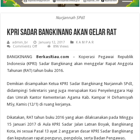
Nurjannah SPdI
KPRI Sadar Bangkinang Akan Gelar RAT
admin_br
January 12, 2017
K A M P A R
on
Comments Off
896 Views
KPRI
Sadar
BANGKINANG
BerkasRiau.com
– Koperasi Pegawai Republik
Bangkinang
Akan
Indonesia (KPRI) Sadar Bangkinang akan menggelar Rapat Anggota
Gelar
Tahunan (RAT) tahun buku 2016.
RAT
Demikian disampaikan Ketua KPRI Sadar Bangkinang Nurjannah SPdI,
didampingi Sekretaris yang juga merupakan Kasi Penyelenggara Haji
dan Umrah Kantor Kementerian Agama Kab. Kampar H Dirhamsyah
MSy, Kamis (12/1) di ruang kerjanya.
Dikatakan, RAT tahun buku 2016 yang akan dilaksanakan pada Minggu
15 Januari 2017 di Aula KPRI Sadar Jalan Latnan Boyak, Bangkinang
Kota, ini sesuai Pasal 13 ayat 2 anggaran dasar KPRI Sadar Bangkinang
dan keputusan rapat pengurus, pengelola, serta Badan Pengawas.