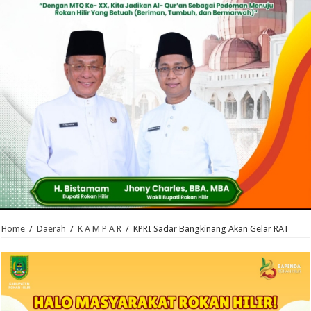
Home
/
Daerah
/
K A M P A R
/
KPRI Sadar Bangkinang Akan Gelar RAT