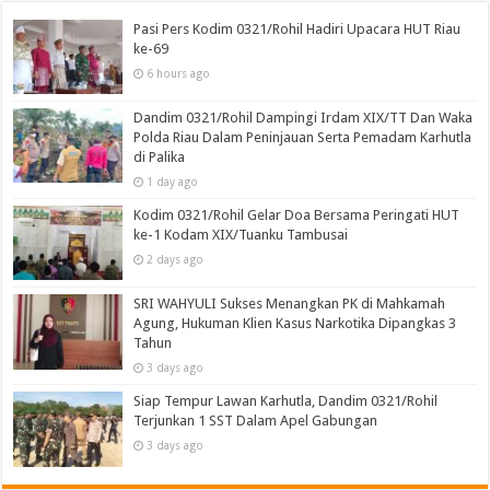
Pasi Pers Kodim 0321/Rohil Hadiri Upacara HUT Riau
ke-69
6 hours ago
Dandim 0321/Rohil Dampingi Irdam XIX/TT Dan Waka
Polda Riau Dalam Peninjauan Serta Pemadam Karhutla
di Palika
1 day ago
Kodim 0321/Rohil Gelar Doa Bersama Peringati HUT
ke-1 Kodam XIX/Tuanku Tambusai
2 days ago
SRI WAHYULI Sukses Menangkan PK di Mahkamah
Agung, Hukuman Klien Kasus Narkotika Dipangkas 3
Tahun
3 days ago
Siap Tempur Lawan Karhutla, Dandim 0321/Rohil
Terjunkan 1 SST Dalam Apel Gabungan
3 days ago