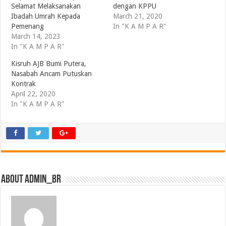
Selamat Melaksanakan
dengan KPPU
Ibadah Umrah Kepada
March 21, 2020
Pemenang
In "K A M P A R"
March 14, 2023
In "K A M P A R"
Kisruh AJB Bumi Putera,
Nasabah Ancam Putuskan
Kontrak
April 22, 2020
In "K A M P A R"
About admin_br