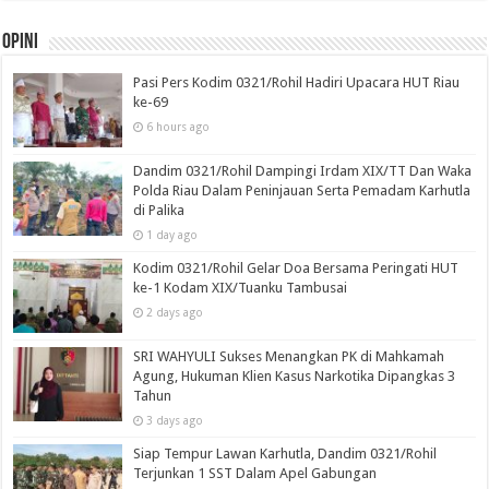
Opini
Pasi Pers Kodim 0321/Rohil Hadiri Upacara HUT Riau
ke-69
6 hours ago
Dandim 0321/Rohil Dampingi Irdam XIX/TT Dan Waka
Polda Riau Dalam Peninjauan Serta Pemadam Karhutla
di Palika
1 day ago
Kodim 0321/Rohil Gelar Doa Bersama Peringati HUT
ke-1 Kodam XIX/Tuanku Tambusai
2 days ago
SRI WAHYULI Sukses Menangkan PK di Mahkamah
Agung, Hukuman Klien Kasus Narkotika Dipangkas 3
Tahun
3 days ago
Siap Tempur Lawan Karhutla, Dandim 0321/Rohil
Terjunkan 1 SST Dalam Apel Gabungan