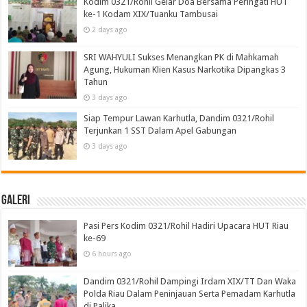
Kodim 0321/Rohil Gelar Doa Bersama Peringati HUT
ke-1 Kodam XIX/Tuanku Tambusai
2 days ago
SRI WAHYULI Sukses Menangkan PK di Mahkamah
Agung, Hukuman Klien Kasus Narkotika Dipangkas 3
Tahun
3 days ago
Siap Tempur Lawan Karhutla, Dandim 0321/Rohil
Terjunkan 1 SST Dalam Apel Gabungan
3 days ago
Galeri
Pasi Pers Kodim 0321/Rohil Hadiri Upacara HUT Riau
ke-69
6 hours ago
Dandim 0321/Rohil Dampingi Irdam XIX/TT Dan Waka
Polda Riau Dalam Peninjauan Serta Pemadam Karhutla
di Palika