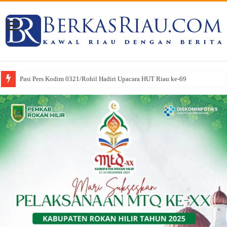
Pasi Pers Kodim 0321/Rohil Hadiri Upacara HUT Riau ke-69