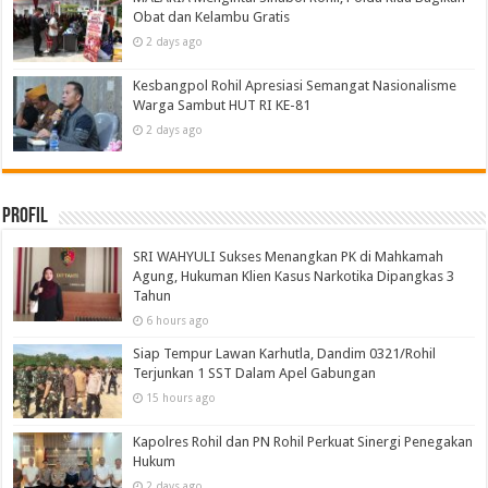
Obat dan Kelambu Gratis
2 days ago
Kesbangpol Rohil Apresiasi Semangat Nasionalisme
Warga Sambut HUT RI KE-81
2 days ago
Profil
SRI WAHYULI Sukses Menangkan PK di Mahkamah
Agung, Hukuman Klien Kasus Narkotika Dipangkas 3
Tahun
6 hours ago
Siap Tempur Lawan Karhutla, Dandim 0321/Rohil
Terjunkan 1 SST Dalam Apel Gabungan
15 hours ago
Kapolres Rohil dan PN Rohil Perkuat Sinergi Penegakan
Hukum
2 days ago