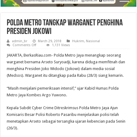
Polda Metro Tangkap Warganet Penghina
Presiden Jokowi
admin_br
March 29, 2018
Hukrim
,
Nasional
on
Comments Off
1,131 Views
Polda
Metro
JAKARTA, BerkasRiau.com- Polda Metro Jaya menangkap seorang
Tangkap
Warganet
warganet bernama Arseto Suryoadji, karena diduga memfitnah dan
Penghina
menghina Presiden Joko Widodo (Jokowi) dalam media sosial
Presiden
Jokowi
(Medsos). Warganet itu ditangkap pada Rabu (28/3) siang kemarin.
“Masih menjalani pemeriksaan intensif,” ujar Kabid Humas Polda
Metro Jaya Kombes Argo Yuwono.
Kepala Subdit Cyber Crime Ditreskrimsus Polda Metro Jaya Ajun
Komisaris Besar Polisi Roberto Pasaribu menjelaskan polisi telah
menetapkan Arseto sebagai tersangka ujaran kebencian pada Senin
(26/3).