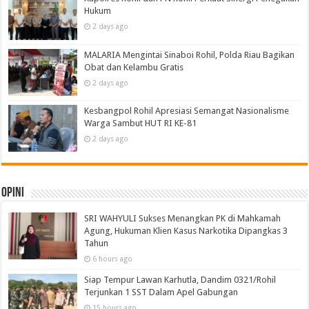
Hukum
2 days ago
MALARIA Mengintai Sinaboi Rohil, Polda Riau Bagikan
Obat dan Kelambu Gratis
2 days ago
Kesbangpol Rohil Apresiasi Semangat Nasionalisme
Warga Sambut HUT RI KE-81
2 days ago
Opini
SRI WAHYULI Sukses Menangkan PK di Mahkamah
Agung, Hukuman Klien Kasus Narkotika Dipangkas 3
Tahun
6 hours ago
Siap Tempur Lawan Karhutla, Dandim 0321/Rohil
Terjunkan 1 SST Dalam Apel Gabungan
15 hours ago