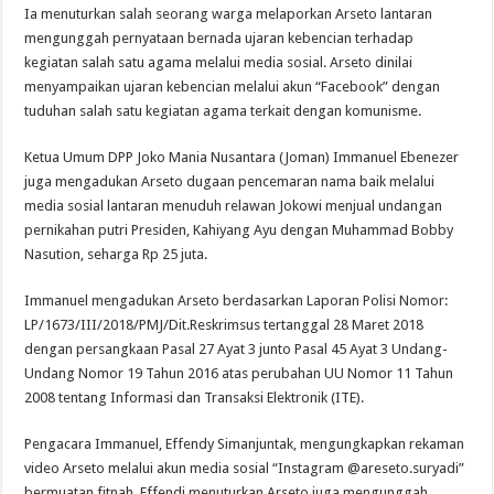
Ia menuturkan salah seorang warga melaporkan Arseto lantaran
mengunggah pernyataan bernada ujaran kebencian terhadap
kegiatan salah satu agama melalui media sosial. Arseto dinilai
menyampaikan ujaran kebencian melalui akun “Facebook” dengan
tuduhan salah satu kegiatan agama terkait dengan komunisme.
Ketua Umum DPP Joko Mania Nusantara (Joman) Immanuel Ebenezer
juga mengadukan Arseto dugaan pencemaran nama baik melalui
media sosial lantaran menuduh relawan Jokowi menjual undangan
pernikahan putri Presiden, Kahiyang Ayu dengan Muhammad Bobby
Nasution, seharga Rp 25 juta.
Immanuel mengadukan Arseto berdasarkan Laporan Polisi Nomor:
LP/1673/III/2018/PMJ/Dit.Reskrimsus tertanggal 28 Maret 2018
dengan persangkaan Pasal 27 Ayat 3 junto Pasal 45 Ayat 3 Undang-
Undang Nomor 19 Tahun 2016 atas perubahan UU Nomor 11 Tahun
2008 tentang Informasi dan Transaksi Elektronik (ITE).
Pengacara Immanuel, Effendy Simanjuntak, mengungkapkan rekaman
video Arseto melalui akun media sosial “Instagram @areseto.suryadi”
bermuatan fitnah. Effendi menuturkan Arseto juga mengunggah