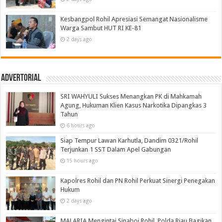
Kesbangpol Rohil Apresiasi Semangat Nasionalisme
Warga Sambut HUT RI KE-81
2 days ago
Advertorial
SRI WAHYULI Sukses Menangkan PK di Mahkamah
Agung, Hukuman Klien Kasus Narkotika Dipangkas 3
Tahun
6 hours ago
Siap Tempur Lawan Karhutla, Dandim 0321/Rohil
Terjunkan 1 SST Dalam Apel Gabungan
15 hours ago
Kapolres Rohil dan PN Rohil Perkuat Sinergi Penegakan
Hukum
2 days ago
MALARIA Mengintai Sinaboi Rohil, Polda Riau Bagikan