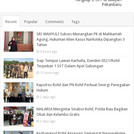
Pekanbaru
Recent
Popular
Comments
Tags
SRI WAHYULI Sukses Menangkan PK di Mahkamah
Agung, Hukuman Klien Kasus Narkotika Dipangkas 3
Tahun
6 hours ago
Siap Tempur Lawan Karhutla, Dandim 0321/Rohil
Terjunkan 1 SST Dalam Apel Gabungan
15 hours ago
Kapolres Rohil dan PN Rohil Perkuat Sinergi Penegakan
Hukum
2 days ago
MALARIA Mengintai Sinaboi Rohil, Polda Riau Bagikan
Obat dan Kelambu Gratis
2 days ago
Kesbangpol Rohil Apresiasi Semangat Nasionalisme