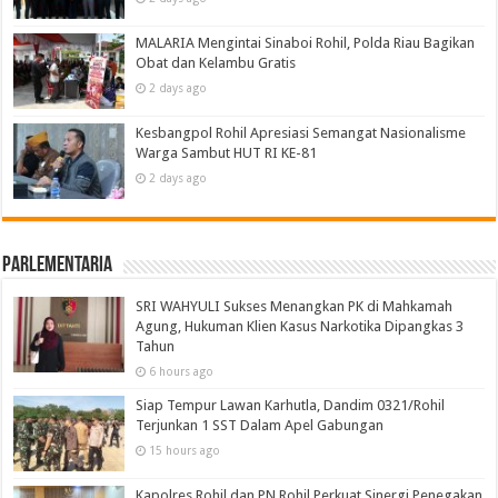
MALARIA Mengintai Sinaboi Rohil, Polda Riau Bagikan
Obat dan Kelambu Gratis
2 days ago
Kesbangpol Rohil Apresiasi Semangat Nasionalisme
Warga Sambut HUT RI KE-81
2 days ago
Parlementaria
SRI WAHYULI Sukses Menangkan PK di Mahkamah
Agung, Hukuman Klien Kasus Narkotika Dipangkas 3
Tahun
6 hours ago
Siap Tempur Lawan Karhutla, Dandim 0321/Rohil
Terjunkan 1 SST Dalam Apel Gabungan
15 hours ago
Kapolres Rohil dan PN Rohil Perkuat Sinergi Penegakan