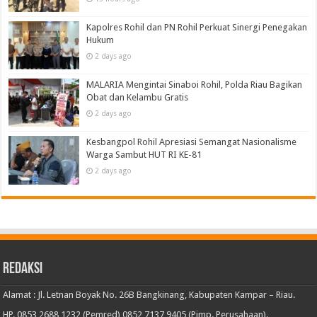
Kapolres Rohil dan PN Rohil Perkuat Sinergi Penegakan
Hukum
2 days ago
MALARIA Mengintai Sinaboi Rohil, Polda Riau Bagikan
Obat dan Kelambu Gratis
2 days ago
Kesbangpol Rohil Apresiasi Semangat Nasionalisme
Warga Sambut HUT RI KE-81
2 days ago
Redaksi
Alamat : Jl. Letnan Boyak No. 26B Bangkinang, Kabupaten Kampar – Riau.
HP. 0853 2688 1232 (Pemred) 0852 7137 9405 (Pimp. Perusahaan).