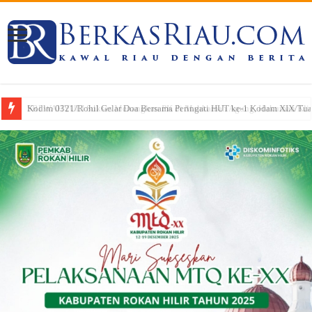
SRI WAHYULI Sukses Menangkan PK di Mahkamah Agung, Hukuman Klien