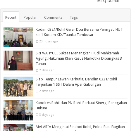
MTQ Dumai
Recent
Popular
Comments
Tags
Kodim 0321/Rohil Gelar Doa Bersama Peringati HUT
ke-1 Kodam XIX/Tuanku Tambusai
20 hours ago
SRI WAHYULI Sukses Menangkan PK di Mahkamah
Agung, Hukuman Klien Kasus Narkotika Dipangkas 3
Tahun
2 days ago
Siap Tempur Lawan Karhutla, Dandim 0321/Rohil
Terjunkan 1 SST Dalam Apel Gabungan
2 days ago
Kapolres Rohil dan PN Rohil Perkuat Sinergi Penegakan
Hukum
3 days ago
MALARIA Mengintai Sinaboi Rohil, Polda Riau Bagikan