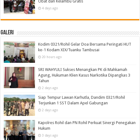
Obat dan Kelambu Gratis
4 days ago
Galeri
Kodim 0321/Rohil Gelar Doa Bersama Peringati HUT
ke-1 Kodam XIX/Tuanku Tambusai
20 hours ago
SRI WAHYULI Sukses Menangkan PK di Mahkamah
Agung, Hukuman Klien Kasus Narkotika Dipangkas 3
Tahun
2 days ago
Siap Tempur Lawan Karhutla, Dandim 0321/Rohil
Terjunkan 1 SST Dalam Apel Gabungan
2 days ago
Kapolres Rohil dan PN Rohil Perkuat Sinergi Penegakan
Hukum
3 days ago