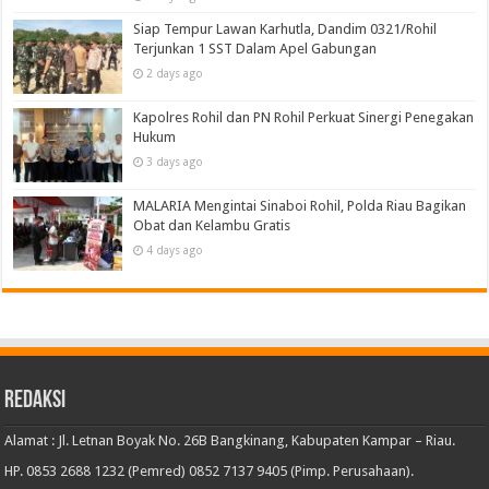
Siap Tempur Lawan Karhutla, Dandim 0321/Rohil
Terjunkan 1 SST Dalam Apel Gabungan
2 days ago
Kapolres Rohil dan PN Rohil Perkuat Sinergi Penegakan
Hukum
3 days ago
MALARIA Mengintai Sinaboi Rohil, Polda Riau Bagikan
Obat dan Kelambu Gratis
4 days ago
Redaksi
Alamat : Jl. Letnan Boyak No. 26B Bangkinang, Kabupaten Kampar – Riau.
HP. 0853 2688 1232 (Pemred) 0852 7137 9405 (Pimp. Perusahaan).