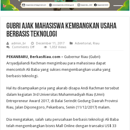
Gubri Ajak Mahasiswa Kembangkan Usaha
Berbasis Teknologi
admin_br
December 11, 2017
Advertorial
,
Riau
on
Comments Off
1,053 Views
Gubri
Ajak
PEKANBARU, BerkasRiau.com –
Gubernur Riau (Gubri)
Mahasiswa
Kembangkan
Arsyadjuliandi Rachman mengimbau para mahasiswa dapat
Usaha
mencontoh Ali Baba yang sukses mengembangkan usaha yang
Berbasis
Teknologi
berbasis teknologi.
Hal itu disampaikan pria yang akarab disapa Andi Rachman tersebut
dalam kegiatan 3rd Universitas Muhammadiyah Riau (Umri)
Entrepreneur Award 2017, di Balai Serindit Gedung Daerah Provinsi
Riau, Jalan Diponegoro, Pekanbaru, Senin (11/12/2017) malam.
Dia mengatakan, salah satu perusahaan berbasis teknologi Ali Baba
telah mengembangkan bisnis Mall Online dengan transaksi US$ 33