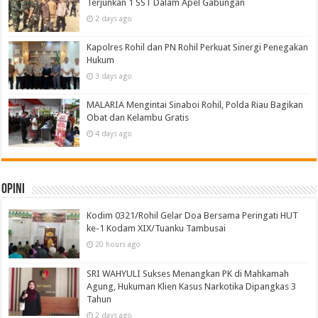
Terjunkan 1 SST Dalam Apel Gabungan
2 days ago
Kapolres Rohil dan PN Rohil Perkuat Sinergi Penegakan
Hukum
3 days ago
MALARIA Mengintai Sinaboi Rohil, Polda Riau Bagikan
Obat dan Kelambu Gratis
4 days ago
Opini
Kodim 0321/Rohil Gelar Doa Bersama Peringati HUT
ke-1 Kodam XIX/Tuanku Tambusai
20 hours ago
SRI WAHYULI Sukses Menangkan PK di Mahkamah
Agung, Hukuman Klien Kasus Narkotika Dipangkas 3
Tahun
2 days ago