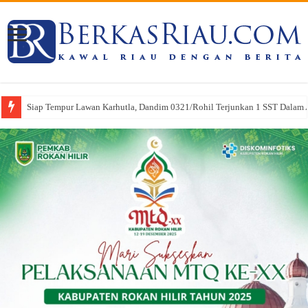
Siap Tempur Lawan Karhutla, Dandim 0321/Rohil Terjunkan 1 SST Dalam