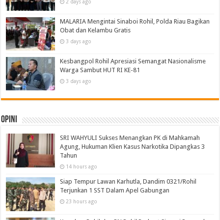
2 days ago
MALARIA Mengintai Sinaboi Rohil, Polda Riau Bagikan
Obat dan Kelambu Gratis
3 days ago
Kesbangpol Rohil Apresiasi Semangat Nasionalisme
Warga Sambut HUT RI KE-81
3 days ago
Opini
SRI WAHYULI Sukses Menangkan PK di Mahkamah
Agung, Hukuman Klien Kasus Narkotika Dipangkas 3
Tahun
14 hours ago
Siap Tempur Lawan Karhutla, Dandim 0321/Rohil
Terjunkan 1 SST Dalam Apel Gabungan
23 hours ago