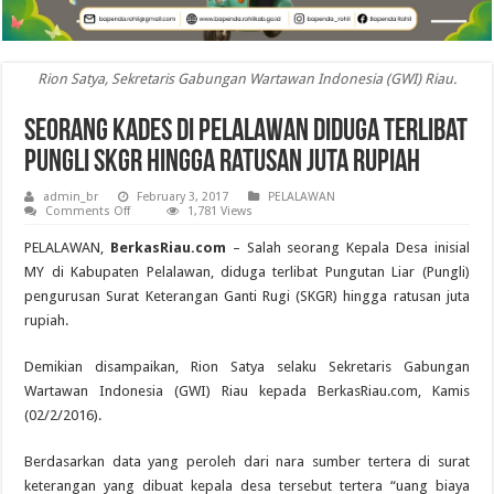
Rion Satya, Sekretaris Gabungan Wartawan Indonesia (GWI) Riau.
Seorang Kades di Pelalawan Diduga Terlibat
Pungli SKGR hingga Ratusan Juta Rupiah
admin_br
February 3, 2017
PELALAWAN
on
Comments Off
1,781 Views
Seorang
Kades
PELALAWAN,
BerkasRiau.com
– Salah seorang Kepala Desa inisial
di
Pelalawan
MY di Kabupaten Pelalawan, diduga terlibat Pungutan Liar (Pungli)
Diduga
pengurusan Surat Keterangan Ganti Rugi (SKGR) hingga ratusan juta
Terlibat
Pungli
rupiah.
SKGR
hingga
Ratusan
Demikian disampaikan, Rion Satya selaku Sekretaris Gabungan
Juta
Rupiah
Wartawan Indonesia (GWI) Riau kepada BerkasRiau.com, Kamis
(02/2/2016).
Berdasarkan data yang peroleh dari nara sumber tertera di surat
keterangan yang dibuat kepala desa tersebut tertera “uang biaya