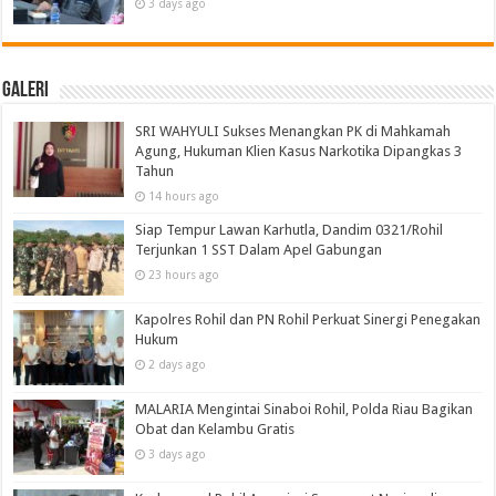
3 days ago
Galeri
SRI WAHYULI Sukses Menangkan PK di Mahkamah
Agung, Hukuman Klien Kasus Narkotika Dipangkas 3
Tahun
14 hours ago
Siap Tempur Lawan Karhutla, Dandim 0321/Rohil
Terjunkan 1 SST Dalam Apel Gabungan
23 hours ago
Kapolres Rohil dan PN Rohil Perkuat Sinergi Penegakan
Hukum
2 days ago
MALARIA Mengintai Sinaboi Rohil, Polda Riau Bagikan
Obat dan Kelambu Gratis
3 days ago