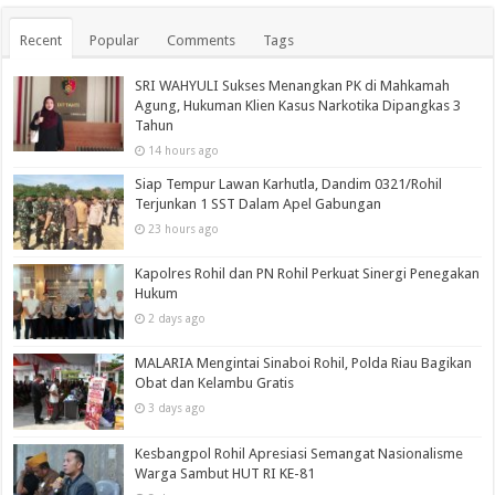
Recent
Popular
Comments
Tags
SRI WAHYULI Sukses Menangkan PK di Mahkamah
Agung, Hukuman Klien Kasus Narkotika Dipangkas 3
Tahun
14 hours ago
Siap Tempur Lawan Karhutla, Dandim 0321/Rohil
Terjunkan 1 SST Dalam Apel Gabungan
23 hours ago
Kapolres Rohil dan PN Rohil Perkuat Sinergi Penegakan
Hukum
2 days ago
MALARIA Mengintai Sinaboi Rohil, Polda Riau Bagikan
Obat dan Kelambu Gratis
3 days ago
Kesbangpol Rohil Apresiasi Semangat Nasionalisme
Warga Sambut HUT RI KE-81