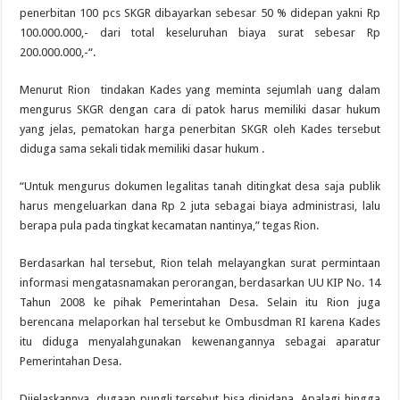
penerbitan 100 pcs SKGR dibayarkan sebesar 50 % didepan yakni Rp
100.000.000,- dari total keseluruhan biaya surat sebesar Rp
200.000.000,-“.
Menurut Rion tindakan Kades yang meminta sejumlah uang dalam
mengurus SKGR dengan cara di patok harus memiliki dasar hukum
yang jelas, pematokan harga penerbitan SKGR oleh Kades tersebut
diduga sama sekali tidak memiliki dasar hukum .
“Untuk mengurus dokumen legalitas tanah ditingkat desa saja publik
harus mengeluarkan dana Rp 2 juta sebagai biaya administrasi, lalu
berapa pula pada tingkat kecamatan nantinya,” tegas Rion.
Berdasarkan hal tersebut, Rion telah melayangkan surat permintaan
informasi mengatasnamakan perorangan, berdasarkan UU KIP No. 14
Tahun 2008 ke pihak Pemerintahan Desa. Selain itu Rion juga
berencana melaporkan hal tersebut ke Ombusdman RI karena Kades
itu diduga menyalahgunakan kewenangannya sebagai aparatur
Pemerintahan Desa.
Dijelaskannya, dugaan pungli tersebut bisa dipidana. Apalagi hingga