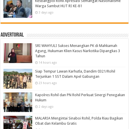
Kesbangpol Rohil Apresiasi Semangat Nasionalisme
Warga Sambut HUT RI KE-81
3 days ago
Advertorial
SRI WAHYULI Sukses Menangkan PK di Mahkamah
Agung, Hukuman Klien Kasus Narkotika Dipangkas 3
Tahun
14 hours ago
Siap Tempur Lawan Karhutla, Dandim 0321/Rohil
Terjunkan 1 SST Dalam Apel Gabungan
23 hours ago
Kapolres Rohil dan PN Rohil Perkuat Sinergi Penegakan
Hukum
2 days ago
MALARIA Mengintai Sinaboi Rohil, Polda Riau Bagikan
Obat dan Kelambu Gratis