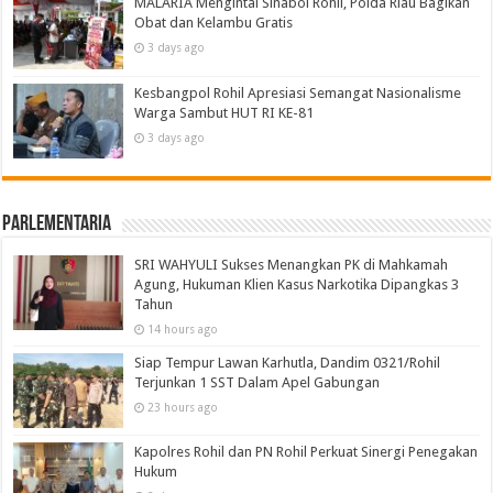
MALARIA Mengintai Sinaboi Rohil, Polda Riau Bagikan
Obat dan Kelambu Gratis
3 days ago
Kesbangpol Rohil Apresiasi Semangat Nasionalisme
Warga Sambut HUT RI KE-81
3 days ago
Parlementaria
SRI WAHYULI Sukses Menangkan PK di Mahkamah
Agung, Hukuman Klien Kasus Narkotika Dipangkas 3
Tahun
14 hours ago
Siap Tempur Lawan Karhutla, Dandim 0321/Rohil
Terjunkan 1 SST Dalam Apel Gabungan
23 hours ago
Kapolres Rohil dan PN Rohil Perkuat Sinergi Penegakan
Hukum