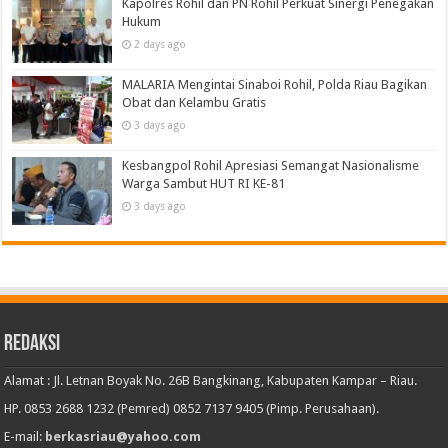
Kapolres Rohil dan PN Rohil Perkuat Sinergi Penegakan
Hukum
2 days ago
MALARIA Mengintai Sinaboi Rohil, Polda Riau Bagikan
Obat dan Kelambu Gratis
3 days ago
Kesbangpol Rohil Apresiasi Semangat Nasionalisme
Warga Sambut HUT RI KE-81
3 days ago
Redaksi
Alamat : Jl. Letnan Boyak No. 26B Bangkinang, Kabupaten Kampar – Riau.
HP. 0853 2688 1232 (Pemred) 0852 7137 9405 (Pimp. Perusahaan).
E-mail:
berkasriau@yahoo.com