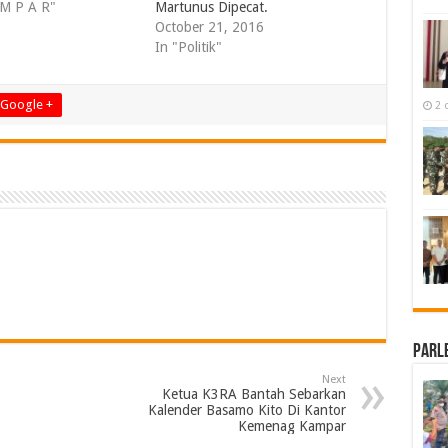
 M P A R"
Martunus Dipecat.
October 21, 2016
In "Politik"
Google +
2 
Parl
Next
Ketua K3RA Bantah Sebarkan
Kalender Basamo Kito Di Kantor
Kemenag Kampar