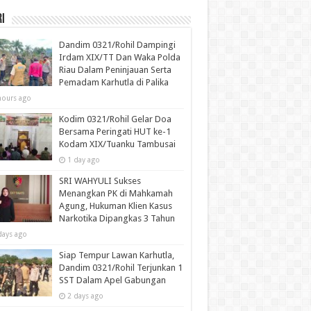
i
Dandim 0321/Rohil Dampingi
Irdam XIX/TT Dan Waka Polda
Riau Dalam Peninjauan Serta
Pemadam Karhutla di Palika
hours ago
Kodim 0321/Rohil Gelar Doa
Bersama Peringati HUT ke-1
Kodam XIX/Tuanku Tambusai
1 day ago
SRI WAHYULI Sukses
Menangkan PK di Mahkamah
Agung, Hukuman Klien Kasus
Narkotika Dipangkas 3 Tahun
days ago
Siap Tempur Lawan Karhutla,
Dandim 0321/Rohil Terjunkan 1
SST Dalam Apel Gabungan
2 days ago