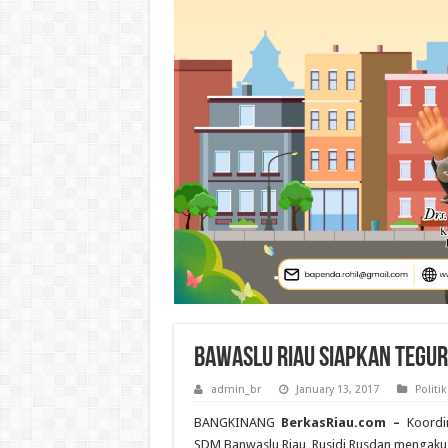
Bawaslu Riau Siapkan Tegur
admin_br
January 13, 2017
Politik
BANGKINANG
BerkasRiau.com –
Koordin
SDM Banwaslu Riau, Rusidi Rusdan mengaku 