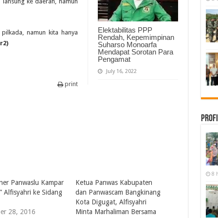
n lansung ke daerah, namun
Elektabilitas PPP
 pilkada, namun kita hanya
Rendah, Kepemimpinan
r2)
Suharso Monoarfa
Mendapat Sorotan Para
Pengamat
July 16, 2022
print
Profi
8 
ner Panwaslu Kampar
Ketua Panwas Kabupaten
” Alfisyahri ke Sidang
dan Panwascam Bangkinang
Kota Digugat, Alfisyahri
er 28, 2016
Minta Marhaliman Bersama