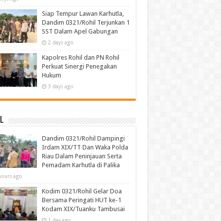
Siap Tempur Lawan Karhutla,
Dandim 0321/Rohil Terjunkan 1
SST Dalam Apel Gabungan
2 days ago
Kapolres Rohil dan PN Rohil
Perkuat Sinergi Penegakan
Hukum
3 days ago
l
Dandim 0321/Rohil Dampingi
Irdam XIX/TT Dan Waka Polda
Riau Dalam Peninjauan Serta
Pemadam Karhutla di Palika
hours ago
Kodim 0321/Rohil Gelar Doa
Bersama Peringati HUT ke-1
Kodam XIX/Tuanku Tambusai
1 day ago