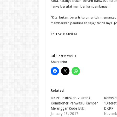
kada, katanya bukan berarti Banwaslu turu
hanya bersifat memberikan pembinaan.
“Kita bukan berarti turun untuk memantau
memberikan pembinaan saja,” tandasnya.
(c
Editor: Defrizal
Post Views:
3
Share this:
Related
DKPP Putuskan 2 Orang
Komisio
Komisioner Panwaslu Kampar
“Diseret
Melanggar Kode Etik
DKPP
January 13, 2017
Novemb