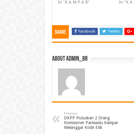
In "K A M P A R"
In "K A
Facebook
Twitter
Share
About admin_br
Previous
DKPP Putuskan 2 Orang
Komisioner Panwaslu Kampar
Melanggar Kode Etik