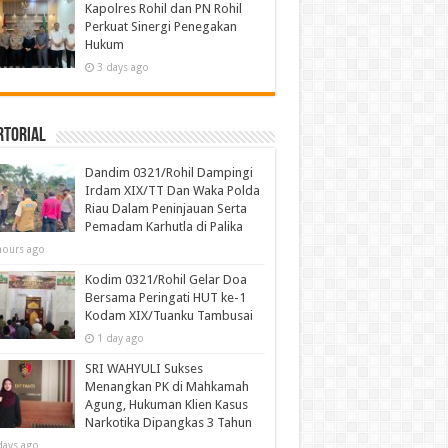
Kapolres Rohil dan PN Rohil
Perkuat Sinergi Penegakan
Hukum
3 days ago
rtorial
Dandim 0321/Rohil Dampingi
Irdam XIX/TT Dan Waka Polda
Riau Dalam Peninjauan Serta
Pemadam Karhutla di Palika
hours ago
Kodim 0321/Rohil Gelar Doa
Bersama Peringati HUT ke-1
Kodam XIX/Tuanku Tambusai
1 day ago
SRI WAHYULI Sukses
Menangkan PK di Mahkamah
Agung, Hukuman Klien Kasus
Narkotika Dipangkas 3 Tahun
days ago