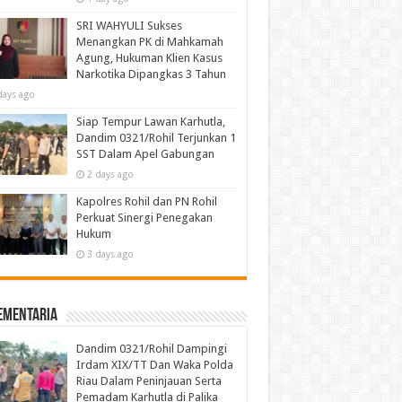
SRI WAHYULI Sukses
Menangkan PK di Mahkamah
Agung, Hukuman Klien Kasus
Narkotika Dipangkas 3 Tahun
days ago
Siap Tempur Lawan Karhutla,
Dandim 0321/Rohil Terjunkan 1
SST Dalam Apel Gabungan
2 days ago
Kapolres Rohil dan PN Rohil
Perkuat Sinergi Penegakan
Hukum
3 days ago
ementaria
Dandim 0321/Rohil Dampingi
Irdam XIX/TT Dan Waka Polda
Riau Dalam Peninjauan Serta
Pemadam Karhutla di Palika