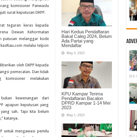
Keras
orang komisioner Panwaslu
Buat
Martunus
juti surat keputusan DKPP.
dan
Zainul
Azis
urat teguran keras kepada
Hari Kedua Pendaftaran
arena Dewan Kehormatan
Bakal Caleg 2024, Belum
an putusan melanggar kode
Ada Partai yang
Adve
Mendaftar
rkasRiau.com melalui telpon
May 3, 2023
diberikan oleh DKPP kepada
angsi pemecatan. Dan tidak
8 
g komisioner melakukan
KPU Kampar Terima
 bukan kewenangan dari
Pendaftaran Bacalon
DPRD Kampar 1-14 Mei
KPP apapun keputusan yang
2023
 yang sah. Tapi kita belum
May 1, 2023
,” katanya.
KPP untuk mengawasi pemilu
2 