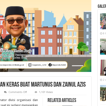
Galer
8 
2 
an Keras Buat Martunus dan Zainul Azis
on
Comments Off
1,101 Views
Bawaslu
Riau
Related Articles
ator divisi organisasi dan
Siapkan
Teguran
saat ini sedang menyiapkan