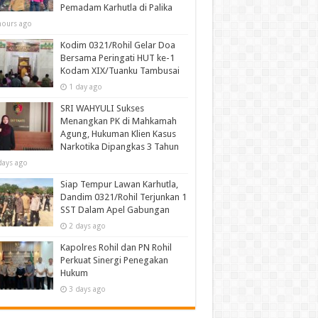
Pemadam Karhutla di Palika
hours ago
Kodim 0321/Rohil Gelar Doa
Bersama Peringati HUT ke-1
Kodam XIX/Tuanku Tambusai
1 day ago
SRI WAHYULI Sukses
Menangkan PK di Mahkamah
Agung, Hukuman Klien Kasus
Narkotika Dipangkas 3 Tahun
days ago
Siap Tempur Lawan Karhutla,
Dandim 0321/Rohil Terjunkan 1
SST Dalam Apel Gabungan
2 days ago
Kapolres Rohil dan PN Rohil
Perkuat Sinergi Penegakan
Hukum
3 days ago