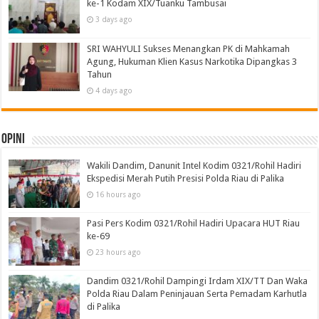
ke-1 Kodam XIX/Tuanku Tambusai
3 days ago
SRI WAHYULI Sukses Menangkan PK di Mahkamah
Agung, Hukuman Klien Kasus Narkotika Dipangkas 3
Tahun
4 days ago
Opini
Wakili Dandim, Danunit Intel Kodim 0321/Rohil Hadiri
Ekspedisi Merah Putih Presisi Polda Riau di Palika
16 hours ago
Pasi Pers Kodim 0321/Rohil Hadiri Upacara HUT Riau
ke-69
23 hours ago
Dandim 0321/Rohil Dampingi Irdam XIX/TT Dan Waka
Polda Riau Dalam Peninjauan Serta Pemadam Karhutla
di Palika