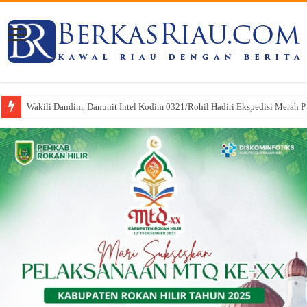
Wakili Dandim, Danunit Intel Kodim 0321/Rohil Hadiri Ekspedisi Merah Put