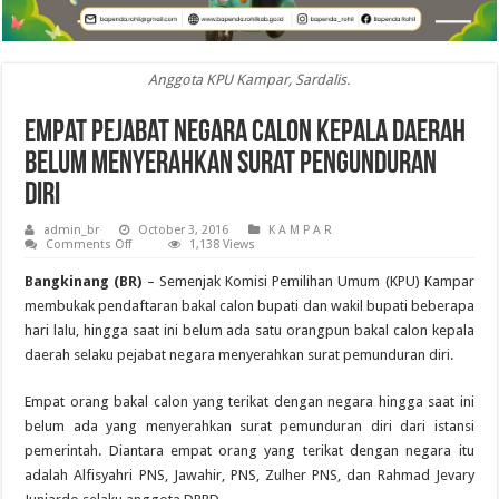
Anggota KPU Kampar, Sardalis.
Empat Pejabat Negara Calon Kepala Daerah
Belum Menyerahkan Surat Pengunduran
Diri
admin_br
October 3, 2016
K A M P A R
on
Comments Off
1,138 Views
Empat
Pejabat
Bangkinang (BR)
– Semenjak Komisi Pemilihan Umum (KPU) Kampar
Negara
Calon
membukak pendaftaran bakal calon bupati dan wakil bupati beberapa
Kepala
hari lalu, hingga saat ini belum ada satu orangpun bakal calon kepala
Daerah
Belum
daerah selaku pejabat negara menyerahkan surat pemunduran diri.
Menyerahkan
Surat
Pengunduran
Empat orang bakal calon yang terikat dengan negara hingga saat ini
Diri
belum ada yang menyerahkan surat pemunduran diri dari istansi
pemerintah. Diantara empat orang yang terikat dengan negara itu
adalah Alfisyahri PNS, Jawahir, PNS, Zulher PNS, dan Rahmad Jevary