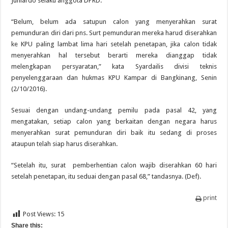
Juniardo selaku anggota DPRD.
“Belum, belum ada satupun calon yang menyerahkan surat
pemunduran diri dari pns. Surt pemunduran mereka harud diserahkan
ke KPU paling lambat lima hari setelah penetapan, jika calon tidak
menyerahkan hal tersebut berarti mereka dianggap tidak
melengkapan persyaratan,” kata Syardailis divisi teknis
penyelenggaraan dan hukmas KPU Kampar di Bangkinang, Senin
(2/10/2016).
Sesuai dengan undang-undang pemilu pada pasal 42, yang
mengatakan, setiap calon yang berkaitan dengan negara harus
menyerahkan surat pemunduran diri baik itu sedang di proses
ataupun telah siap harus diserahkan.
“Setelah itu, surat pemberhentian calon wajib diserahkan 60 hari
setelah penetapan, itu seduai dengan pasal 68,” tandasnya. (Def).
print
Post Views:
15
Share this: