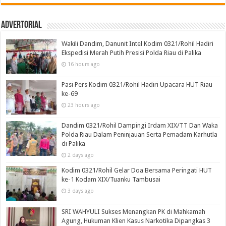
Advertorial
Wakili Dandim, Danunit Intel Kodim 0321/Rohil Hadiri
Ekspedisi Merah Putih Presisi Polda Riau di Palika
16 hours ago
Pasi Pers Kodim 0321/Rohil Hadiri Upacara HUT Riau
ke-69
23 hours ago
Dandim 0321/Rohil Dampingi Irdam XIX/TT Dan Waka
Polda Riau Dalam Peninjauan Serta Pemadam Karhutla
di Palika
2 days ago
Kodim 0321/Rohil Gelar Doa Bersama Peringati HUT
ke-1 Kodam XIX/Tuanku Tambusai
3 days ago
SRI WAHYULI Sukses Menangkan PK di Mahkamah
Agung, Hukuman Klien Kasus Narkotika Dipangkas 3