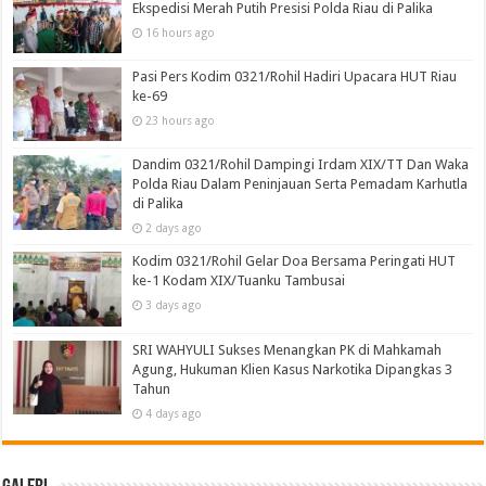
Ekspedisi Merah Putih Presisi Polda Riau di Palika
16 hours ago
Pasi Pers Kodim 0321/Rohil Hadiri Upacara HUT Riau
ke-69
23 hours ago
Dandim 0321/Rohil Dampingi Irdam XIX/TT Dan Waka
Polda Riau Dalam Peninjauan Serta Pemadam Karhutla
di Palika
2 days ago
Kodim 0321/Rohil Gelar Doa Bersama Peringati HUT
ke-1 Kodam XIX/Tuanku Tambusai
3 days ago
SRI WAHYULI Sukses Menangkan PK di Mahkamah
Agung, Hukuman Klien Kasus Narkotika Dipangkas 3
Tahun
4 days ago