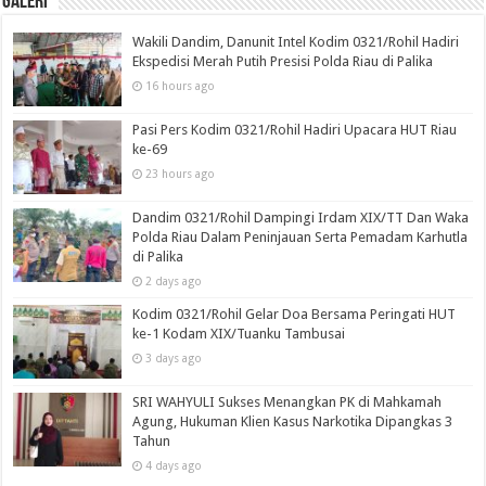
Galeri
Wakili Dandim, Danunit Intel Kodim 0321/Rohil Hadiri
Ekspedisi Merah Putih Presisi Polda Riau di Palika
16 hours ago
Pasi Pers Kodim 0321/Rohil Hadiri Upacara HUT Riau
ke-69
23 hours ago
Dandim 0321/Rohil Dampingi Irdam XIX/TT Dan Waka
Polda Riau Dalam Peninjauan Serta Pemadam Karhutla
di Palika
2 days ago
Kodim 0321/Rohil Gelar Doa Bersama Peringati HUT
ke-1 Kodam XIX/Tuanku Tambusai
3 days ago
SRI WAHYULI Sukses Menangkan PK di Mahkamah
Agung, Hukuman Klien Kasus Narkotika Dipangkas 3
Tahun
4 days ago